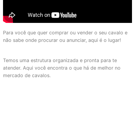
Para você que quer comprar ou vender o seu cavalo e
não sabe onde procurar ou anunciar, aqui é o lugar!
Temos uma estrutura organizada e pronta para te
atender. Aqui você encontra o que há de melhor no
mercado de cavalos.
Trabalhamos com todas as raças, anunciamos o seu
animal e garantimos sempre o melhor negócio para
você.
Cavalos Helio Rocha, encontre o animal dos seus