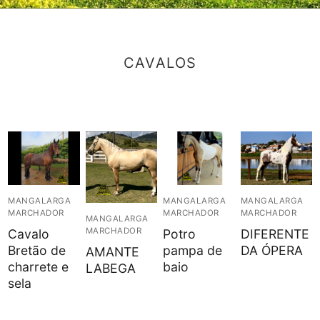
CAVALOS
MANGALARGA
MANGALARGA
MANGALARGA
MARCHADOR
MARCHADOR
MARCHADOR
MANGALARGA
MARCHADOR
Cavalo
Potro
DIFERENTE
Bretão de
pampa de
DA ÓPERA
AMANTE
charrete e
baio
LABEGA
sela