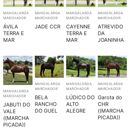
MANGALARGA
MANGALARGA
MANGALARGA
MANGALARGA
MARCHADOR
MARCHADOR
MARCHADOR
MARCHADOR
ÁVILA
JADE CCR
CAYENNE
ATREVIDO
TERRA E
TERRA E
DA
MAR
MAR
JOANINHA
MANGALARGA
MANGALARGA
MANGALARGA
MARCHADOR
MARCHADOR
MARCHADOR
MANGALARGA
MARCHADOR
BELA
LÚDICO DO
Garota do
RANCHO
ALTO
CHR
JABUTI DO
DO GUEL
ALEGRE
((MARCHA
VALE
PICADA))
((MARCHA
PICADA))