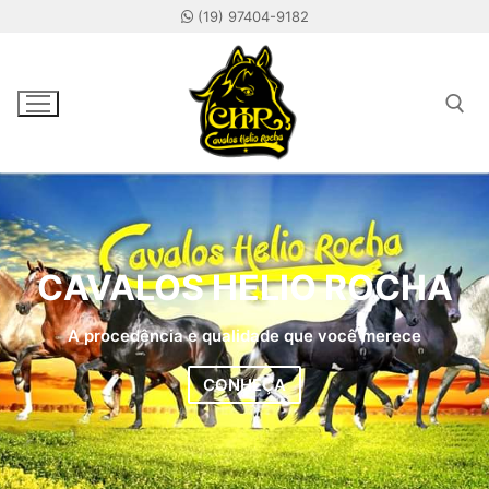
(19) 97404-9182
Home
CAVALOS HELIO ROCHA
Cavalos
A procedência e qualidade que você merece
CONHEÇA